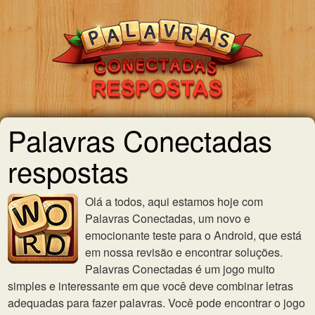
Palavras Conectadas
respostas
Olá a todos, aqui estamos hoje com
Palavras Conectadas, um novo e
emocionante teste para o Android, que está
em nossa revisão e encontrar soluções.
Palavras Conectadas é um jogo muito
simples e interessante em que você deve combinar letras
adequadas para fazer palavras. Você pode encontrar o jogo