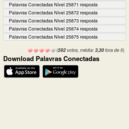
Palavras Conectadas Nível 25871 resposta
Palavras Conectadas Nível 25872 resposta
Palavras Conectadas Nível 25873 resposta
Palavras Conectadas Nível 25874 resposta
Palavras Conectadas Nível 25875 resposta
(
592
votos, média:
3,30
fora de 5
)
Download Palavras Conectadas