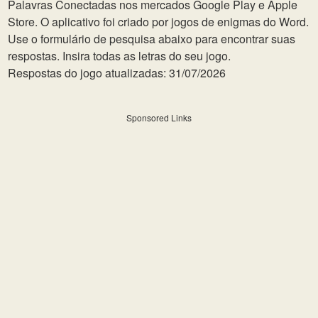
Palavras Conectadas nos mercados Google Play e Apple
Store. O aplicativo foi criado por jogos de enigmas do Word.
Use o formulário de pesquisa abaixo para encontrar suas
respostas. Insira todas as letras do seu jogo.
Respostas do jogo atualizadas: 31/07/2026
Sponsored Links