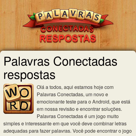
Palavras Conectadas
respostas
Olá a todos, aqui estamos hoje com
Palavras Conectadas, um novo e
emocionante teste para o Android, que está
em nossa revisão e encontrar soluções.
Palavras Conectadas é um jogo muito
simples e interessante em que você deve combinar letras
adequadas para fazer palavras. Você pode encontrar o jogo