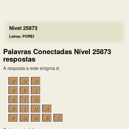
Nível 25873
Letras: POREI
Palavras Conectadas Nível 25873
respostas
A resposta a este enigma é:
P
O
R
R
E
I
R
I
O
P
I
O
R
P
O
R
E
I