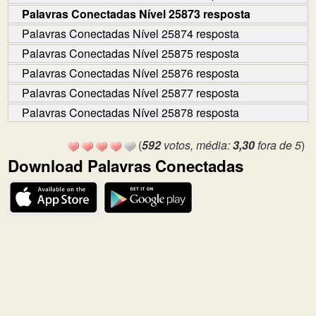
Palavras Conectadas Nível 25873 resposta
Palavras Conectadas Nível 25874 resposta
Palavras Conectadas Nível 25875 resposta
Palavras Conectadas Nível 25876 resposta
Palavras Conectadas Nível 25877 resposta
Palavras Conectadas Nível 25878 resposta
(
592
votos, média:
3,30
fora de 5
)
Download Palavras Conectadas