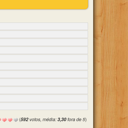
(
592
votos, média:
3,30
fora de 5
)