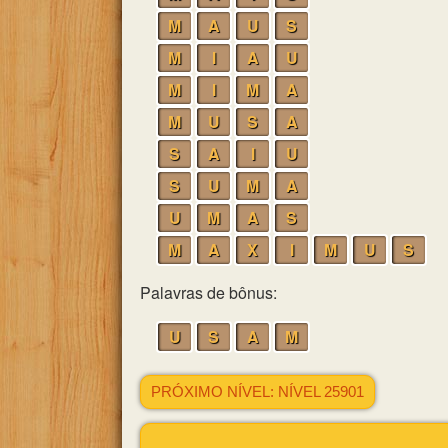
M
A
U
S
M
I
A
U
M
I
M
A
M
U
S
A
S
A
I
U
S
U
M
A
U
M
A
S
M
A
X
I
M
U
S
Palavras de bônus:
U
S
A
M
PRÓXIMO NÍVEL: NÍVEL 25901