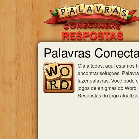
Palavras Conect
Olá a todos, aqui estamos 
encontrar soluções. Palavr
fazer palavras. Você pode e
jogos de enigmas do Word. U
Respostas do jogo atualiza