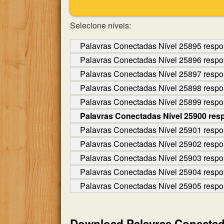
Selecione níveis:
Palavras Conectadas Nível 25895 respo
Palavras Conectadas Nível 25896 respo
Palavras Conectadas Nível 25897 respo
Palavras Conectadas Nível 25898 respo
Palavras Conectadas Nível 25899 respo
Palavras Conectadas Nível 25900 res
Palavras Conectadas Nível 25901 respo
Palavras Conectadas Nível 25902 respo
Palavras Conectadas Nível 25903 respo
Palavras Conectadas Nível 25904 respo
Palavras Conectadas Nível 25905 respo
Download Palavras Conecta