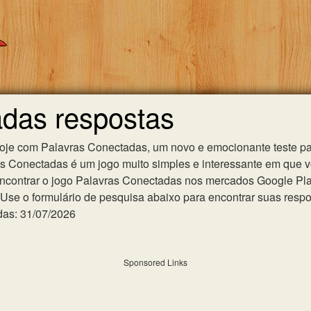
adas respostas
hoje com Palavras Conectadas, um novo e emocionante teste pa
as Conectadas é um jogo muito simples e interessante em que 
ncontrar o jogo Palavras Conectadas nos mercados Google Play 
se o formulário de pesquisa abaixo para encontrar suas respost
das: 31/07/2026
Sponsored Links