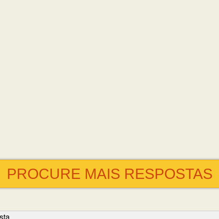
PROCURE MAIS RESPOSTAS
sta