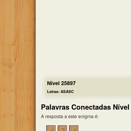
Nível 25897
Letras: ASASC
Palavras Conectadas Nível
A resposta a este enigma é:
A
S
A