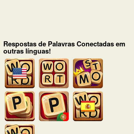
Respostas de Palavras Conectadas em
outras línguas!