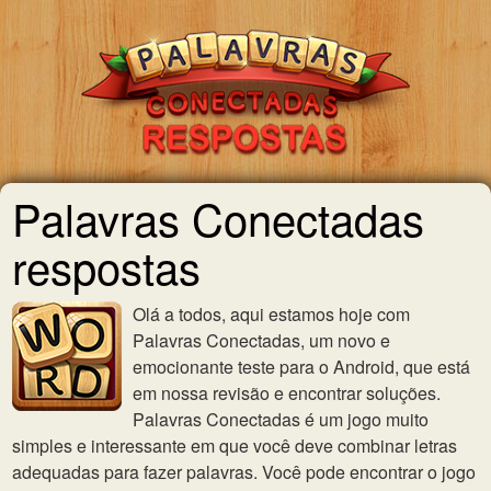
Palavras Conectadas
respostas
Olá a todos, aqui estamos hoje com
Palavras Conectadas, um novo e
emocionante teste para o Android, que está
em nossa revisão e encontrar soluções.
Palavras Conectadas é um jogo muito
simples e interessante em que você deve combinar letras
adequadas para fazer palavras. Você pode encontrar o jogo