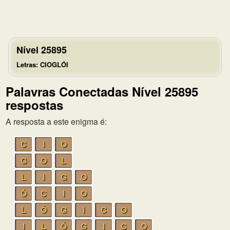
Nível 25895
Letras: CIOGLÓI
Palavras Conectadas Nível 25895
respostas
A resposta a este enigma é:
C
I
O
G
O
L
L
I
G
O
Ó
C
I
O
L
Ó
G
I
C
O
I
L
Ó
G
I
C
O