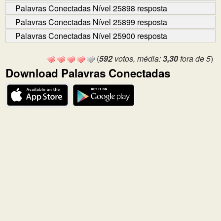
Palavras Conectadas Nível 25898 resposta
Palavras Conectadas Nível 25899 resposta
Palavras Conectadas Nível 25900 resposta
(
592
votos, média:
3,30
fora de 5
)
Download Palavras Conectadas