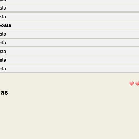
sta
sta
posta
sta
sta
sta
sta
sta
das