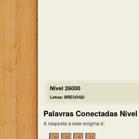
Nível 26000
Letras: BREUOQU
Palavras Conectadas Nível
A resposta a este enigma é:
B
R
E
U