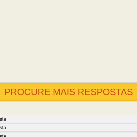
PROCURE MAIS RESPOSTAS
sta
sta
sta