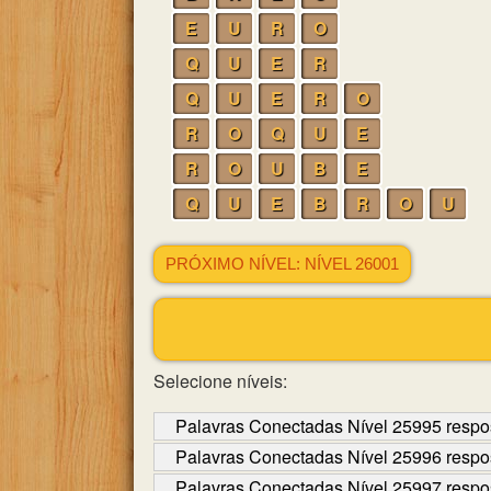
E
U
R
O
Q
U
E
R
Q
U
E
R
O
R
O
Q
U
E
R
O
U
B
E
Q
U
E
B
R
O
U
PRÓXIMO NÍVEL: NÍVEL 26001
Selecione níveis:
Palavras Conectadas Nível 25995 respo
Palavras Conectadas Nível 25996 respo
Palavras Conectadas Nível 25997 respo