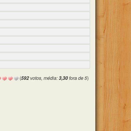
(
592
votos, média:
3,30
fora de 5
)