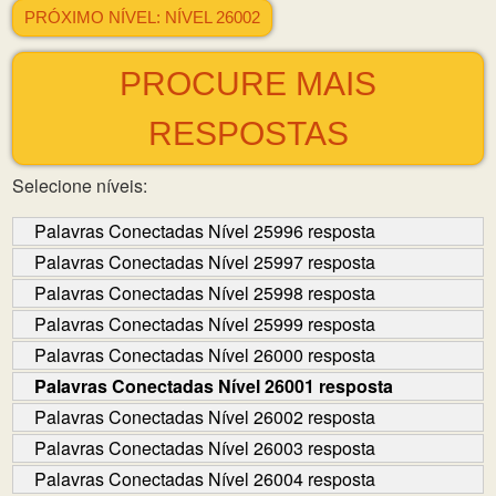
PRÓXIMO NÍVEL: NÍVEL 26002
PROCURE MAIS
RESPOSTAS
Selecione níveis:
Palavras Conectadas Nível 25996 resposta
Palavras Conectadas Nível 25997 resposta
Palavras Conectadas Nível 25998 resposta
Palavras Conectadas Nível 25999 resposta
Palavras Conectadas Nível 26000 resposta
Palavras Conectadas Nível 26001 resposta
Palavras Conectadas Nível 26002 resposta
Palavras Conectadas Nível 26003 resposta
Palavras Conectadas Nível 26004 resposta