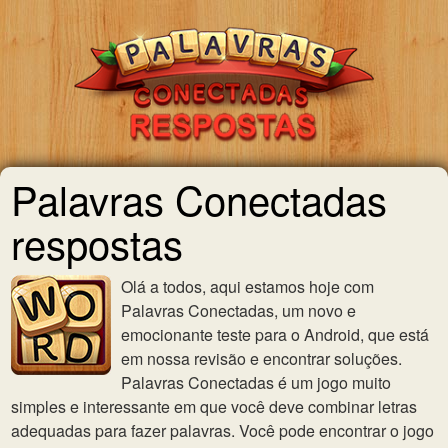
Palavras Conectadas
respostas
Olá a todos, aqui estamos hoje com
Palavras Conectadas, um novo e
emocionante teste para o Android, que está
em nossa revisão e encontrar soluções.
Palavras Conectadas é um jogo muito
simples e interessante em que você deve combinar letras
adequadas para fazer palavras. Você pode encontrar o jogo