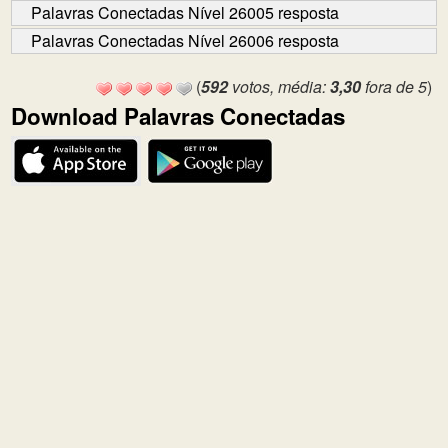
Palavras Conectadas Nível 26005 resposta
Palavras Conectadas Nível 26006 resposta
(
592
votos, média:
3,30
fora de 5
)
Download Palavras Conectadas