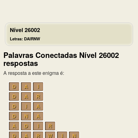
Nível 26002
Letras: DAIRNW
Palavras Conectadas Nível 26002
respostas
A resposta a este enigma é:
D
A
I
D
A
R
D
I
A
D
N
A
A
D
I
R
D
A
R
W
I
N