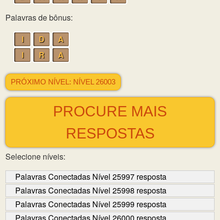
Palavras de bônus:
I
D
A
I
R
A
PRÓXIMO NÍVEL: NÍVEL 26003
PROCURE MAIS
RESPOSTAS
Selecione níveis:
Palavras Conectadas Nível 25997 resposta
Palavras Conectadas Nível 25998 resposta
Palavras Conectadas Nível 25999 resposta
Palavras Conectadas Nível 26000 resposta