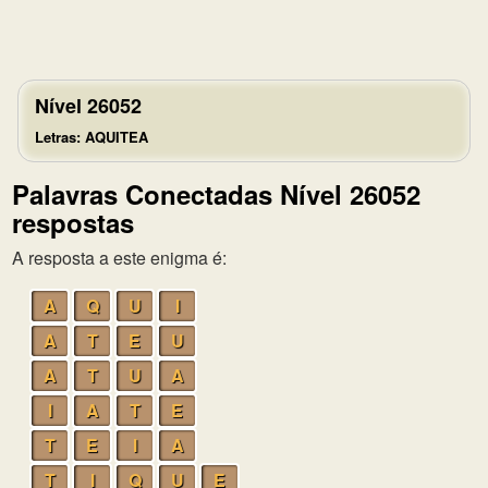
Nível 26052
Letras: AQUITEA
Palavras Conectadas Nível 26052
respostas
A resposta a este enigma é:
A
Q
U
I
A
T
E
U
A
T
U
A
I
A
T
E
T
E
I
A
T
I
Q
U
E