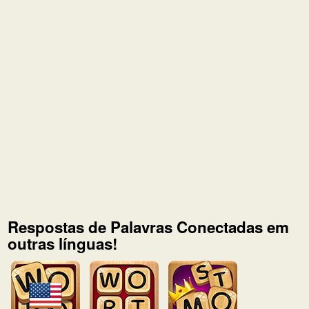
Respostas de Palavras Conectadas em
outras línguas!