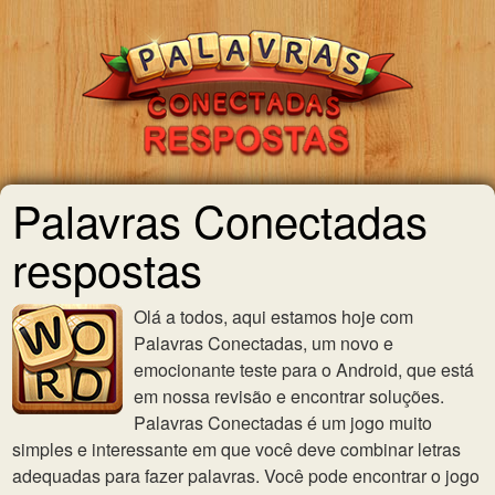
Palavras Conectadas
respostas
Olá a todos, aqui estamos hoje com
Palavras Conectadas, um novo e
emocionante teste para o Android, que está
em nossa revisão e encontrar soluções.
Palavras Conectadas é um jogo muito
simples e interessante em que você deve combinar letras
adequadas para fazer palavras. Você pode encontrar o jogo