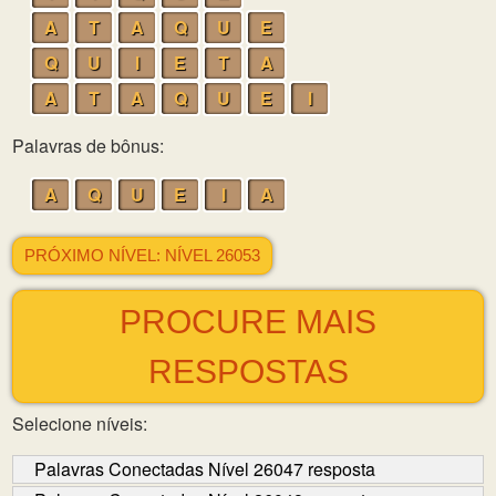
A
T
A
Q
U
E
Q
U
I
E
T
A
A
T
A
Q
U
E
I
Palavras de bônus:
A
Q
U
E
I
A
PRÓXIMO NÍVEL: NÍVEL 26053
PROCURE MAIS
RESPOSTAS
Selecione níveis:
Palavras Conectadas Nível 26047 resposta