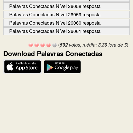
Palavras Conectadas Nível 26058 resposta
Palavras Conectadas Nível 26059 resposta
Palavras Conectadas Nível 26060 resposta
Palavras Conectadas Nível 26061 resposta
(
592
votos, média:
3,30
fora de 5
)
Download Palavras Conectadas