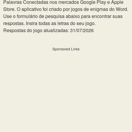
Palavras Conectadas nos mercados Google Play e Apple
Store. O aplicativo foi criado por jogos de enigmas do Word.
Use o formulário de pesquisa abaixo para encontrar suas
respostas. Insira todas as letras do seu jogo.
Respostas do jogo atualizadas: 31/07/2026
Sponsored Links