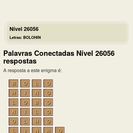
Nível 26056
Letras: BOLOHIN
Palavras Conectadas Nível 26056
respostas
A resposta a este enigma é:
B
O
L
O
H
I
N
O
L
O
B
O
N
I
L
O
O
L
H
O
L
I
N
H
O