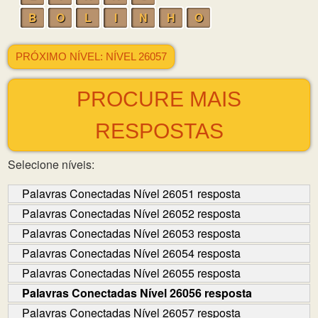
B
O
L
I
N
H
O
PRÓXIMO NÍVEL: NÍVEL 26057
PROCURE MAIS
RESPOSTAS
Selecione níveis:
Palavras Conectadas Nível 26051 resposta
Palavras Conectadas Nível 26052 resposta
Palavras Conectadas Nível 26053 resposta
Palavras Conectadas Nível 26054 resposta
Palavras Conectadas Nível 26055 resposta
Palavras Conectadas Nível 26056 resposta
Palavras Conectadas Nível 26057 resposta