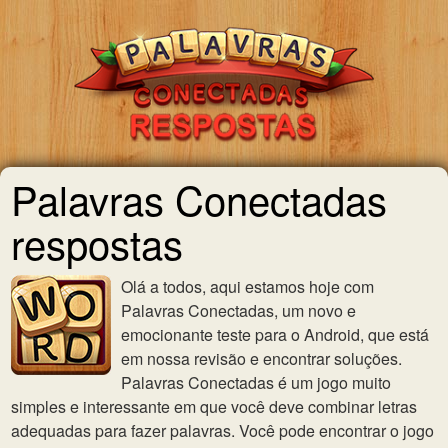
Palavras Conectadas
respostas
Olá a todos, aqui estamos hoje com
Palavras Conectadas, um novo e
emocionante teste para o Android, que está
em nossa revisão e encontrar soluções.
Palavras Conectadas é um jogo muito
simples e interessante em que você deve combinar letras
adequadas para fazer palavras. Você pode encontrar o jogo