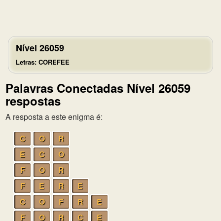
Nível 26059
Letras: COREFEE
Palavras Conectadas Nível 26059
respostas
A resposta a este enigma é:
C
O
R
E
C
O
F
O
R
F
E
R
E
C
O
F
R
E
F
O
R
C
E