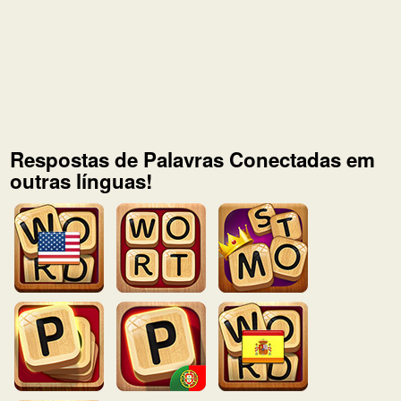
Respostas de Palavras Conectadas em
outras línguas!