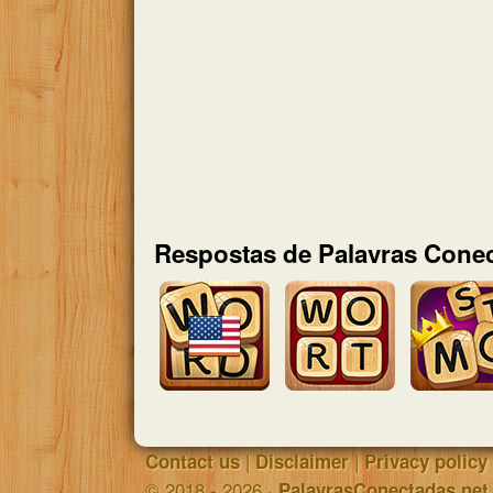
Respostas de Palavras Conec
|
|
Contact us
Disclaimer
Privacy policy
© 2018 - 2026 ·
PalavrasConectadas.net