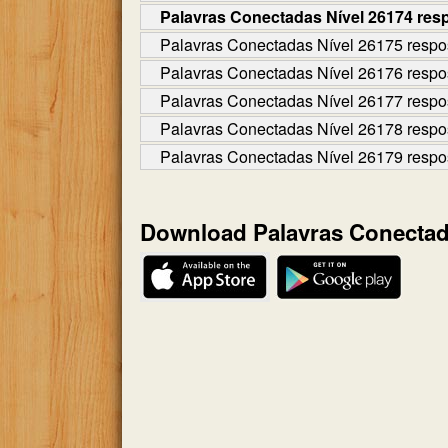
Palavras Conectadas Nível 26174 res
Palavras Conectadas Nível 26175 respo
Palavras Conectadas Nível 26176 respo
Palavras Conectadas Nível 26177 respo
Palavras Conectadas Nível 26178 respo
Palavras Conectadas Nível 26179 respo
Download Palavras Conecta