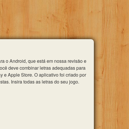
ra o Android, que está em nossa revisão e
você deve combinar letras adequadas para
e Apple Store. O aplicativo foi criado por
as. Insira todas as letras do seu jogo.