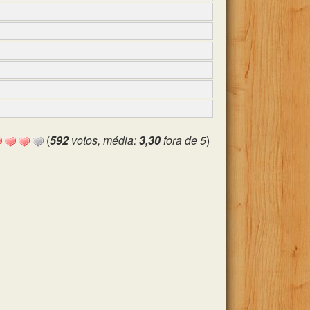
(
592
votos, média:
3,30
fora de 5
)