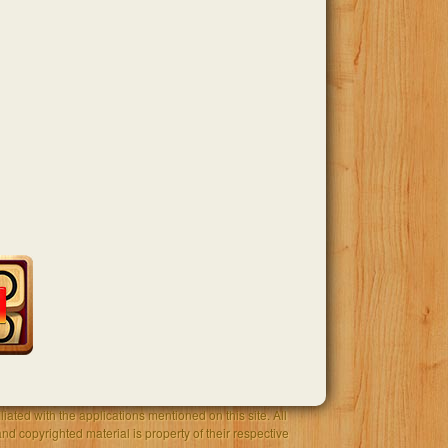
iated with the applications mentioned on this site. All
and copyrighted material is property of their respective