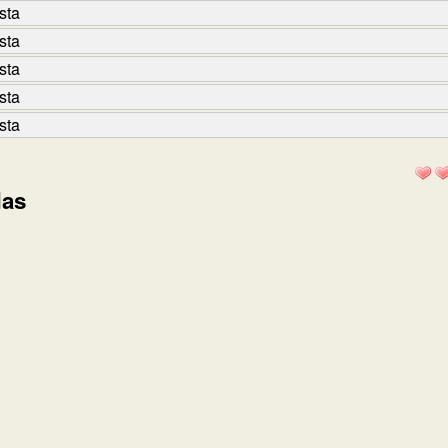
sta
sta
sta
sta
sta
das