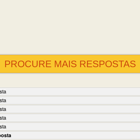
PROCURE MAIS RESPOSTAS
sta
sta
sta
sta
sta
posta