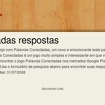
adas respostas
hoje com Palavras Conectadas, um novo e emocionante teste pa
as Conectadas é um jogo muito simples e interessante em que 
ncontrar o jogo Palavras Conectadas nos mercados Google Play 
se o formulário de pesquisa abaixo para encontrar suas respost
das: 31/07/2026
Sponsored Links