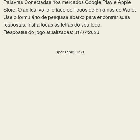
Palavras Conectadas nos mercados Google Play e Apple
Store. O aplicativo foi criado por jogos de enigmas do Word.
Use o formulário de pesquisa abaixo para encontrar suas
respostas. Insira todas as letras do seu jogo.
Respostas do jogo atualizadas: 31/07/2026
Sponsored Links