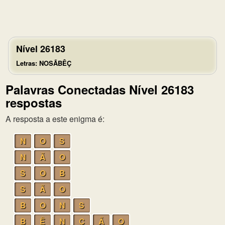
Nível 26183
Letras: NOSÃBÊÇ
Palavras Conectadas Nível 26183
respostas
A resposta a este enigma é:
N
O
S
N
Ã
O
S
O
B
S
Ã
O
B
O
N
S
B
Ê
N
Ç
Ã
O