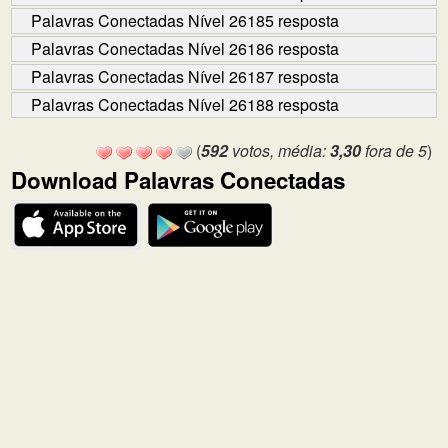
Palavras Conectadas Nível 26185 resposta
Palavras Conectadas Nível 26186 resposta
Palavras Conectadas Nível 26187 resposta
Palavras Conectadas Nível 26188 resposta
(
592
votos, média:
3,30
fora de 5
)
Download Palavras Conectadas