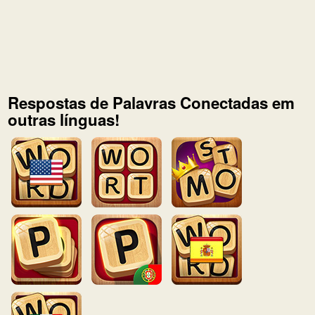
Respostas de Palavras Conectadas em
outras línguas!