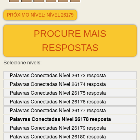
PRÓXIMO NÍVEL: NÍVEL 26179
PROCURE MAIS
RESPOSTAS
Selecione níveis:
Palavras Conectadas Nível 26173 resposta
Palavras Conectadas Nível 26174 resposta
Palavras Conectadas Nível 26175 resposta
Palavras Conectadas Nível 26176 resposta
Palavras Conectadas Nível 26177 resposta
Palavras Conectadas Nível 26178 resposta
Palavras Conectadas Nível 26179 resposta
Palavras Conectadas Nível 26180 resposta