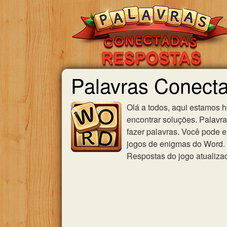
Palavras Conect
Olá a todos, aqui estamos 
encontrar soluções. Palavr
fazer palavras. Você pode e
jogos de enigmas do Word. U
Respostas do jogo atualiza