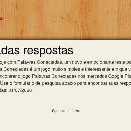
adas respostas
hoje com Palavras Conectadas, um novo e emocionante teste pa
as Conectadas é um jogo muito simples e interessante em que 
ncontrar o jogo Palavras Conectadas nos mercados Google Play 
se o formulário de pesquisa abaixo para encontrar suas respost
das: 31/07/2026
Sponsored Links