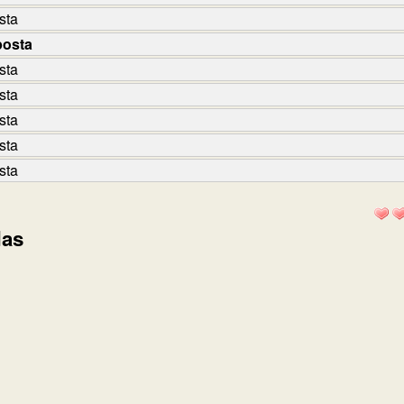
sta
posta
sta
sta
sta
sta
sta
das