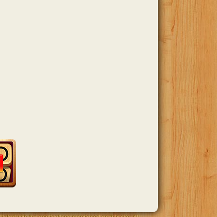
iated with the applications mentioned on this site. All