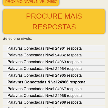
PRÓXIMO NÍVEL: NÍVEL 24967
PROCURE MAIS
RESPOSTAS
Selecione níveis:
Palavras Conectadas Nível 24961 resposta
Palavras Conectadas Nível 24962 resposta
Palavras Conectadas Nível 24963 resposta
Palavras Conectadas Nível 24964 resposta
Palavras Conectadas Nível 24965 resposta
Palavras Conectadas Nível 24966 resposta
Palavras Conectadas Nível 24967 resposta
Palavras Conectadas Nível 24968 resposta
Palavras Conectadas Nível 24969 resposta