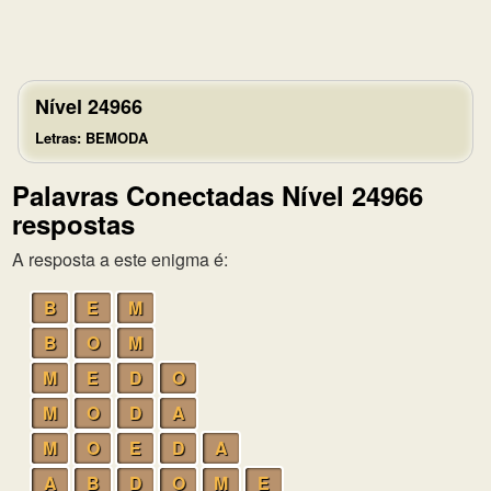
Nível 24966
Letras: BEMODA
Palavras Conectadas Nível 24966
respostas
A resposta a este enigma é:
B
E
M
B
O
M
M
E
D
O
M
O
D
A
M
O
E
D
A
A
B
D
O
M
E