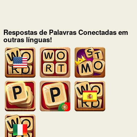
Respostas de Palavras Conectadas em
outras línguas!