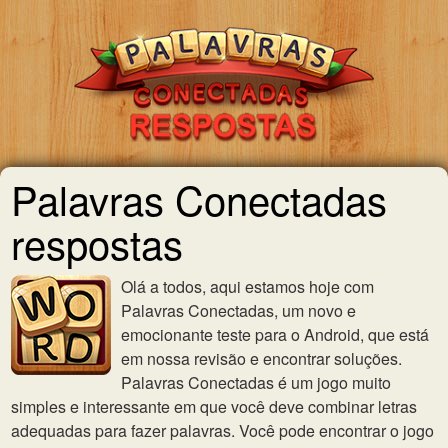
Palavras Conectadas
respostas
Olá a todos, aqui estamos hoje com
Palavras Conectadas, um novo e
emocionante teste para o Android, que está
em nossa revisão e encontrar soluções.
Palavras Conectadas é um jogo muito
simples e interessante em que você deve combinar letras
adequadas para fazer palavras. Você pode encontrar o jogo