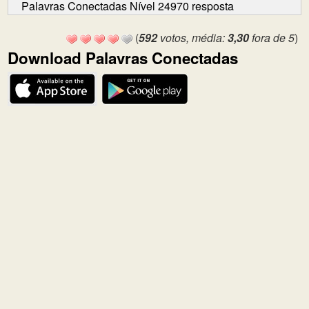
Palavras Conectadas Nível 24970 resposta
(
592
votos, média:
3,30
fora de 5
)
Download Palavras Conectadas