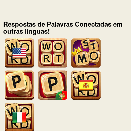
Respostas de Palavras Conectadas em
outras línguas!