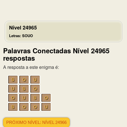
Nível 24965
Letras: SOUO
Palavras Conectadas Nível 24965
respostas
A resposta a este enigma é:
S
O
U
U
S
O
O
U
S
O
S
O
O
U
PRÓXIMO NÍVEL: NÍVEL 24966