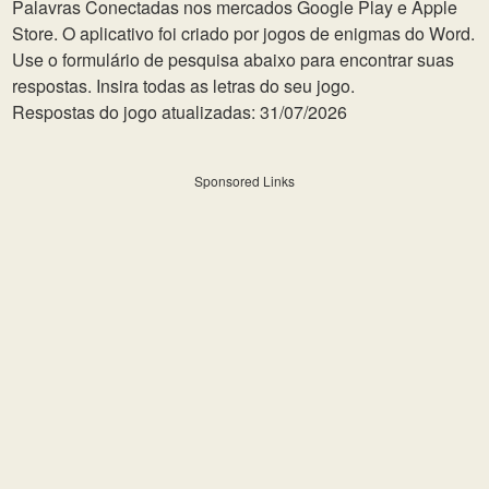
Palavras Conectadas nos mercados Google Play e Apple
Store. O aplicativo foi criado por jogos de enigmas do Word.
Use o formulário de pesquisa abaixo para encontrar suas
respostas. Insira todas as letras do seu jogo.
Respostas do jogo atualizadas: 31/07/2026
Sponsored Links