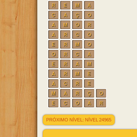
R
E
M
A
C
A
Ç
O
A
M
O
R
A
R
C
O
E
R
M
O
O
R
C
A
E
R
A
M
A
R
M
E
A
C
R
E
M
A
R
Ç
O
E
C
O
A
R
PRÓXIMO NÍVEL: NÍVEL 24965