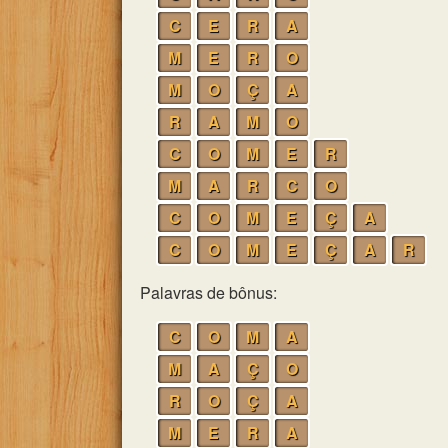
C
E
R
A
M
E
R
O
M
O
Ç
A
R
A
M
O
C
O
M
E
R
M
A
R
C
O
C
O
M
E
Ç
A
C
O
M
E
Ç
A
R
Palavras de bônus:
C
O
M
A
M
A
Ç
O
R
O
Ç
A
M
E
R
A