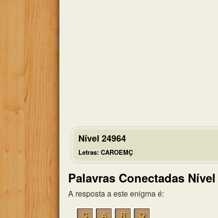
Nível 24964
Letras: CAROEMÇ
Palavras Conectadas Nível
A resposta a este enigma é:
C
A
R
O