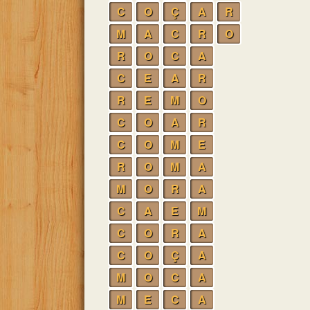
C
O
Ç
A
R
M
A
C
R
O
R
O
C
A
C
E
A
R
R
E
M
O
C
O
A
R
C
O
M
E
R
O
M
A
M
O
R
A
C
A
E
M
C
O
R
A
C
O
Ç
A
M
O
C
A
M
E
C
A