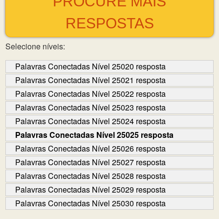
PROCURE MAIS
RESPOSTAS
Selecione níveis:
Palavras Conectadas Nível 25020 resposta
Palavras Conectadas Nível 25021 resposta
Palavras Conectadas Nível 25022 resposta
Palavras Conectadas Nível 25023 resposta
Palavras Conectadas Nível 25024 resposta
Palavras Conectadas Nível 25025 resposta
Palavras Conectadas Nível 25026 resposta
Palavras Conectadas Nível 25027 resposta
Palavras Conectadas Nível 25028 resposta
Palavras Conectadas Nível 25029 resposta
Palavras Conectadas Nível 25030 resposta