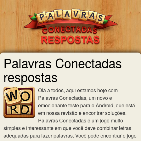
Palavras Conectadas
respostas
Olá a todos, aqui estamos hoje com
Palavras Conectadas, um novo e
emocionante teste para o Android, que está
em nossa revisão e encontrar soluções.
Palavras Conectadas é um jogo muito
simples e interessante em que você deve combinar letras
adequadas para fazer palavras. Você pode encontrar o jogo