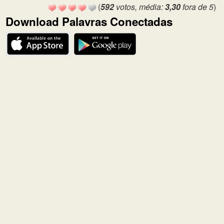
(
592
votos, média:
3,30
fora de 5
)
Download Palavras Conectadas