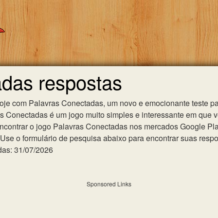
adas respostas
hoje com Palavras Conectadas, um novo e emocionante teste pa
as Conectadas é um jogo muito simples e interessante em que 
ncontrar o jogo Palavras Conectadas nos mercados Google Play 
se o formulário de pesquisa abaixo para encontrar suas respost
das: 31/07/2026
Sponsored Links