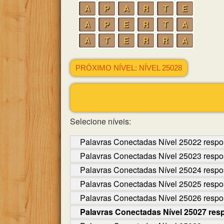
A
P
A
R
T
E
A
P
E
R
T
A
A
T
E
R
R
A
PRÓXIMO NÍVEL: NÍVEL 25028
Selecione níveis:
Palavras Conectadas Nível 25022 respo
Palavras Conectadas Nível 25023 respo
Palavras Conectadas Nível 25024 respo
Palavras Conectadas Nível 25025 respo
Palavras Conectadas Nível 25026 respo
Palavras Conectadas Nível 25027 res