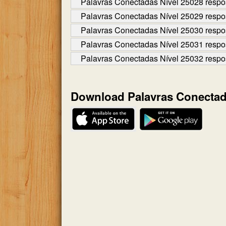
Palavras Conectadas Nível 25028 respo
Palavras Conectadas Nível 25029 respo
Palavras Conectadas Nível 25030 respo
Palavras Conectadas Nível 25031 respo
Palavras Conectadas Nível 25032 respo
Download Palavras Conecta