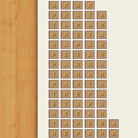
A
R
A
R
P
R
A
T
A
T
A
P
A
R
P
R
E
T
A
R
A
P
A
R
P
E
T
A
R
P
A
R
R
A
T
A
R
A
R
P
A
R
T
A
T
R
E
P
A
E
T
A
P
A
A
T
E
A
R
T
A
P
E
R
A
R
E
P
A
R
A