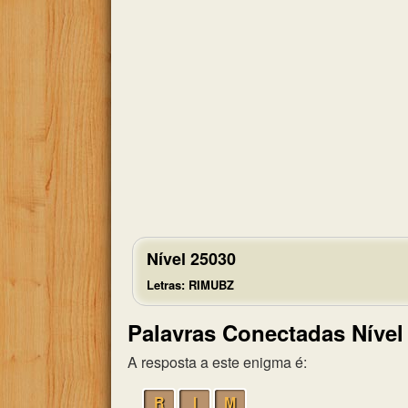
Nível 25030
Letras: RIMUBZ
Palavras Conectadas Nível
A resposta a este enigma é:
R
I
M