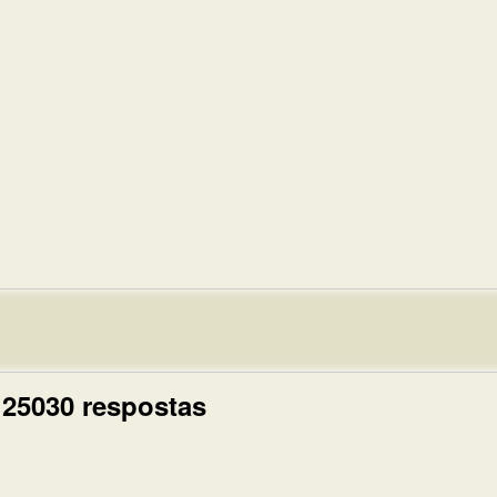
 25030 respostas