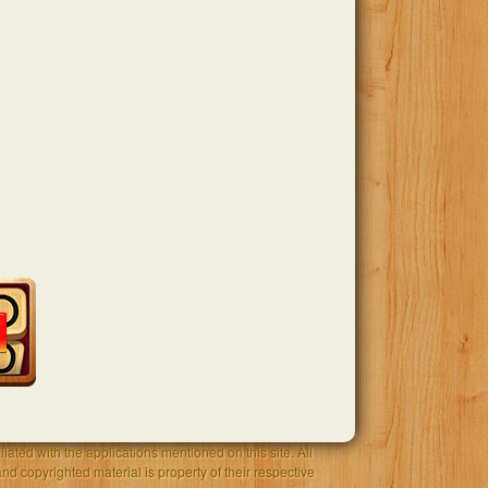
iated with the applications mentioned on this site. All
and copyrighted material is property of their respective