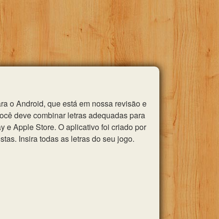
ra o Android, que está em nossa revisão e
você deve combinar letras adequadas para
e Apple Store. O aplicativo foi criado por
as. Insira todas as letras do seu jogo.