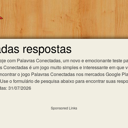
adas respostas
hoje com Palavras Conectadas, um novo e emocionante teste pa
as Conectadas é um jogo muito simples e interessante em que 
ncontrar o jogo Palavras Conectadas nos mercados Google Play 
se o formulário de pesquisa abaixo para encontrar suas respost
das: 31/07/2026
Sponsored Links