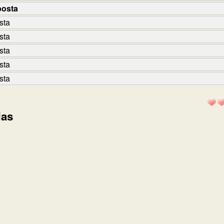
posta
sta
sta
sta
sta
sta
das