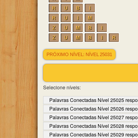
R
U
B
I
R
U
I
M
Z
U
M
B
I
Z
U
M
B
I
R
PRÓXIMO NÍVEL: NÍVEL 25031
Selecione níveis:
Palavras Conectadas Nível 25025 respo
Palavras Conectadas Nível 25026 respo
Palavras Conectadas Nível 25027 respo
Palavras Conectadas Nível 25028 respo
Palavras Conectadas Nível 25029 respo