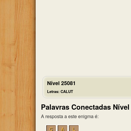
Nível 25081
Letras: CALUT
Palavras Conectadas Nível
A resposta a este enigma é:
C
A
L