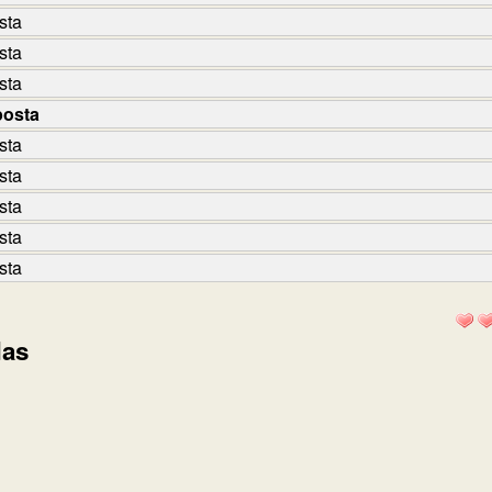
sta
sta
sta
posta
sta
sta
sta
sta
sta
das