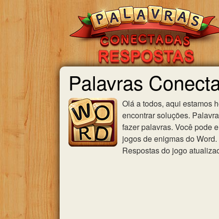
Palavras Conect
Olá a todos, aqui estamos 
encontrar soluções. Palavr
fazer palavras. Você pode e
jogos de enigmas do Word. U
Respostas do jogo atualiza