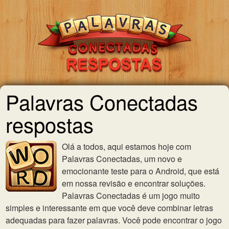
Palavras Conectadas
respostas
Olá a todos, aqui estamos hoje com
Palavras Conectadas, um novo e
emocionante teste para o Android, que está
em nossa revisão e encontrar soluções.
Palavras Conectadas é um jogo muito
simples e interessante em que você deve combinar letras
adequadas para fazer palavras. Você pode encontrar o jogo