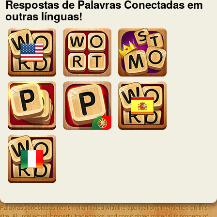
Respostas de Palavras Conectadas em
outras línguas!
PalavrasConectadas.net is not affiliated with the applications mentioned on this
site. All intellectual property, trademarks, and copyrighted material is property of