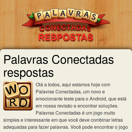
Palavras Conectadas
respostas
Olá a todos, aqui estamos hoje com
Palavras Conectadas, um novo e
emocionante teste para o Android, que está
em nossa revisão e encontrar soluções.
Palavras Conectadas é um jogo muito
simples e interessante em que você deve combinar letras
adequadas para fazer palavras. Você pode encontrar o jogo