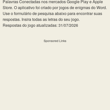
Palavras Conectadas nos mercados Google Play e Apple
Store. O aplicativo foi criado por jogos de enigmas do Word.
Use o formulário de pesquisa abaixo para encontrar suas
respostas. Insira todas as letras do seu jogo.
Respostas do jogo atualizadas: 31/07/2026
Sponsored Links