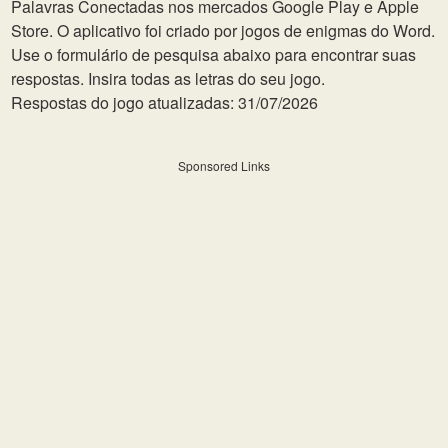
Palavras Conectadas nos mercados Google Play e Apple
Store. O aplicativo foi criado por jogos de enigmas do Word.
Use o formulário de pesquisa abaixo para encontrar suas
respostas. Insira todas as letras do seu jogo.
Respostas do jogo atualizadas: 31/07/2026
Sponsored Links