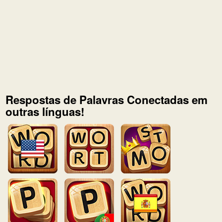
Respostas de Palavras Conectadas em
outras línguas!