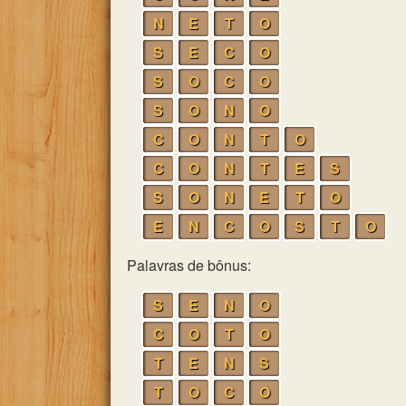
N
E
T
O
S
E
C
O
S
O
C
O
S
O
N
O
C
O
N
T
O
C
O
N
T
E
S
S
O
N
E
T
O
E
N
C
O
S
T
O
Palavras de bônus:
S
E
N
O
C
O
T
O
T
E
N
S
T
O
C
O