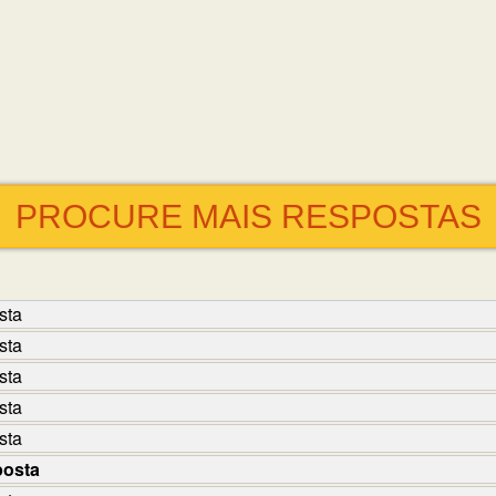
PROCURE MAIS RESPOSTAS
sta
sta
sta
sta
sta
posta