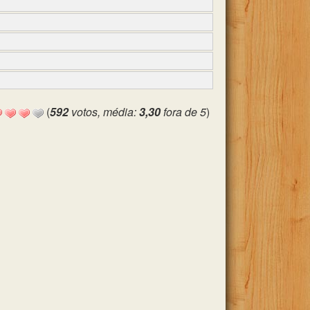
(
592
votos, média:
3,30
fora de 5
)