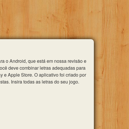
ra o Android, que está em nossa revisão e
você deve combinar letras adequadas para
e Apple Store. O aplicativo foi criado por
as. Insira todas as letras do seu jogo.