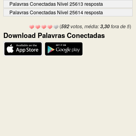
Palavras Conectadas Nível 25613 resposta
Palavras Conectadas Nível 25614 resposta
(
592
votos, média:
3,30
fora de 5
)
Download Palavras Conectadas