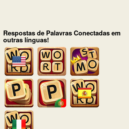
Respostas de Palavras Conectadas em
outras línguas!