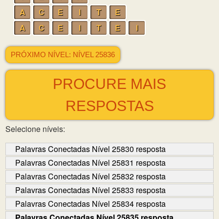
A
C
E
I
T
E
A
C
E
I
T
E
I
PRÓXIMO NÍVEL: NÍVEL 25836
PROCURE MAIS
RESPOSTAS
Selecione níveis:
Palavras Conectadas Nível 25830 resposta
Palavras Conectadas Nível 25831 resposta
Palavras Conectadas Nível 25832 resposta
Palavras Conectadas Nível 25833 resposta
Palavras Conectadas Nível 25834 resposta
Palavras Conectadas Nível 25835 resposta