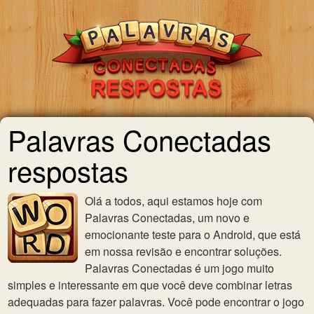
Palavras Conectadas
respostas
Olá a todos, aqui estamos hoje com
Palavras Conectadas, um novo e
emocionante teste para o Android, que está
em nossa revisão e encontrar soluções.
Palavras Conectadas é um jogo muito
simples e interessante em que você deve combinar letras
adequadas para fazer palavras. Você pode encontrar o jogo