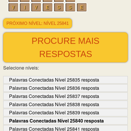
V
I
V
E
S
S
E
PRÓXIMO NÍVEL: NÍVEL 25841
PROCURE MAIS
RESPOSTAS
Selecione níveis:
Palavras Conectadas Nível 25835 resposta
Palavras Conectadas Nível 25836 resposta
Palavras Conectadas Nível 25837 resposta
Palavras Conectadas Nível 25838 resposta
Palavras Conectadas Nível 25839 resposta
Palavras Conectadas Nível 25840 resposta
Palavras Conectadas Nível 25841 resposta