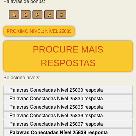
Palavras de bônus:
A
S
P
A
S
PRÓXIMO NÍVEL: NÍVEL 25839
PROCURE MAIS
RESPOSTAS
Selecione níveis:
Palavras Conectadas Nível 25833 resposta
Palavras Conectadas Nível 25834 resposta
Palavras Conectadas Nível 25835 resposta
Palavras Conectadas Nível 25836 resposta
Palavras Conectadas Nível 25837 resposta
Palavras Conectadas Nível 25838 resposta