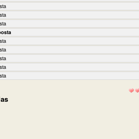
sta
sta
sta
posta
sta
sta
sta
sta
sta
das