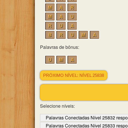
M
A
R
M
A
U
R
U
A
B
R
U
M
A
Palavras de bônus:
U
M
A
PRÓXIMO NÍVEL: NÍVEL 25838
Selecione níveis:
Palavras Conectadas Nível 25832 respo
Palavras Conectadas Nível 25833 respo