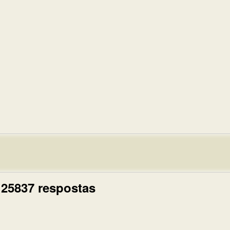
 25837 respostas