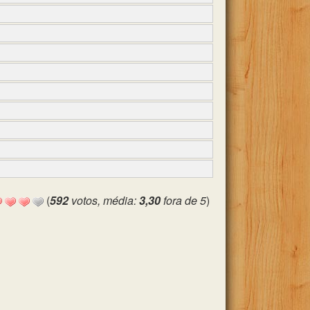
(
592
votos, média:
3,30
fora de 5
)