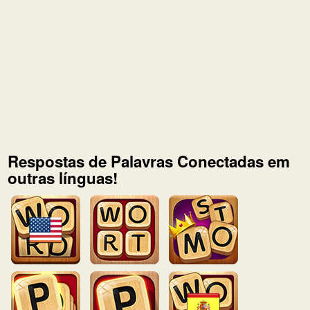
Respostas de Palavras Conectadas em
outras línguas!