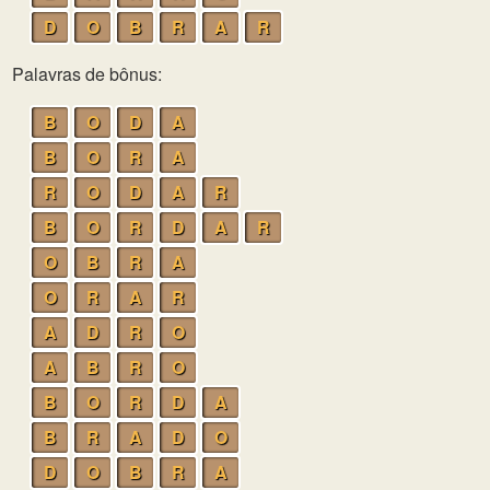
D
O
B
R
A
R
Palavras de bônus:
B
O
D
A
B
O
R
A
R
O
D
A
R
B
O
R
D
A
R
O
B
R
A
O
R
A
R
A
D
R
O
A
B
R
O
B
O
R
D
A
B
R
A
D
O
D
O
B
R
A