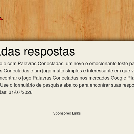
adas respostas
hoje com Palavras Conectadas, um novo e emocionante teste pa
as Conectadas é um jogo muito simples e interessante em que 
ncontrar o jogo Palavras Conectadas nos mercados Google Play 
se o formulário de pesquisa abaixo para encontrar suas respost
das: 31/07/2026
Sponsored Links