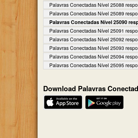
Palavras Conectadas Nível 25088 respo
Palavras Conectadas Nível 25089 respo
Palavras Conectadas Nível 25090 res
Palavras Conectadas Nível 25091 respo
Palavras Conectadas Nível 25092 respo
Palavras Conectadas Nível 25093 respo
Palavras Conectadas Nível 25094 respo
Palavras Conectadas Nível 25095 respo
Download Palavras Conecta