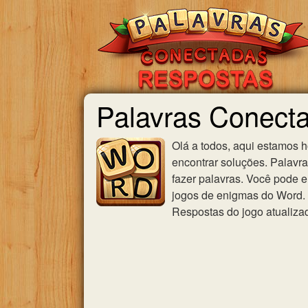
Palavras Conect
Olá a todos, aqui estamos 
encontrar soluções. Palavr
fazer palavras. Você pode e
jogos de enigmas do Word. U
Respostas do jogo atualiza