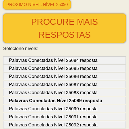
PRÓXIMO NÍVEL: NÍVEL 25090
PROCURE MAIS
RESPOSTAS
Selecione níveis:
Palavras Conectadas Nível 25084 resposta
Palavras Conectadas Nível 25085 resposta
Palavras Conectadas Nível 25086 resposta
Palavras Conectadas Nível 25087 resposta
Palavras Conectadas Nível 25088 resposta
Palavras Conectadas Nível 25089 resposta
Palavras Conectadas Nível 25090 resposta
Palavras Conectadas Nível 25091 resposta
Palavras Conectadas Nível 25092 resposta