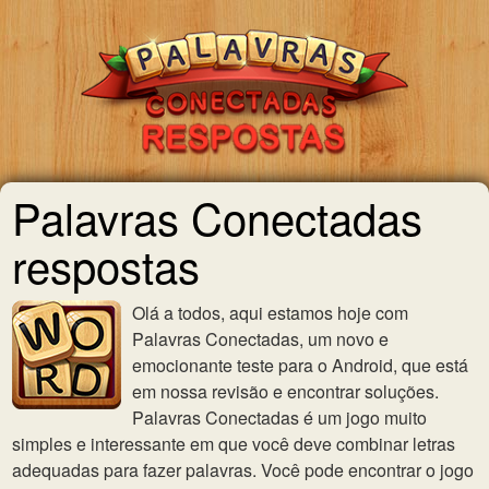
Palavras Conectadas
respostas
Olá a todos, aqui estamos hoje com
Palavras Conectadas, um novo e
emocionante teste para o Android, que está
em nossa revisão e encontrar soluções.
Palavras Conectadas é um jogo muito
simples e interessante em que você deve combinar letras
adequadas para fazer palavras. Você pode encontrar o jogo