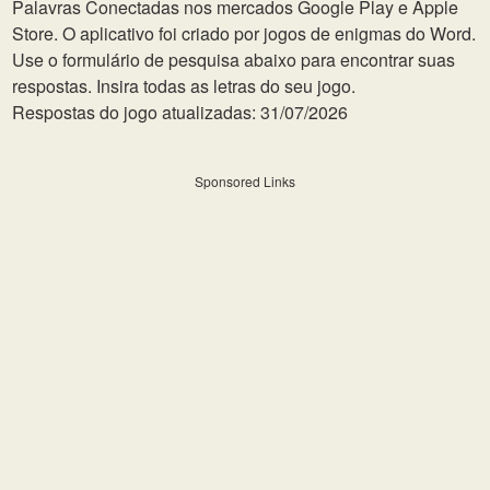
Palavras Conectadas nos mercados Google Play e Apple
Store. O aplicativo foi criado por jogos de enigmas do Word.
Use o formulário de pesquisa abaixo para encontrar suas
respostas. Insira todas as letras do seu jogo.
Respostas do jogo atualizadas: 31/07/2026
Sponsored Links