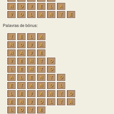
N
O
V
E
L
A
V
O
L
A
N
T
E
Palavras de bônus:
T
E
L
A
N
O
V
A
N
A
V
E
V
E
N
T
O
L
E
N
T
O
A
L
E
N
T
O
E
T
A
N
O
L
L
E
V
A
N
T
O
E
N
V
O
L
T
A
L
O
T
E