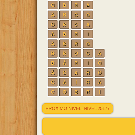
O
B
R
A
A
R
C
O
O
R
C
A
A
B
R
I
A
B
R
O
B
R
O
C
A
B
Á
R
I
O
Á
C
A
R
O
C
A
I
R
Á
C
O
B
R
I
PRÓXIMO NÍVEL: NÍVEL 25177