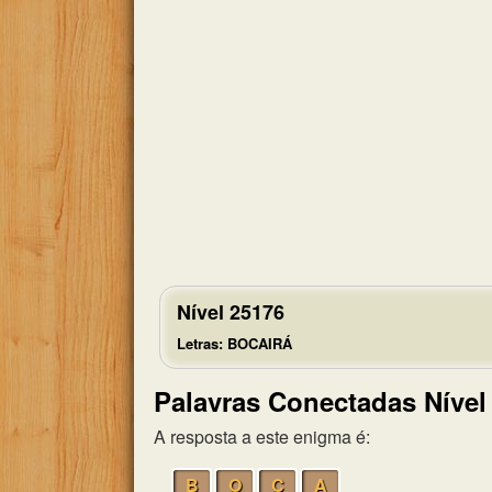
Nível 25176
Letras: BOCAIRÁ
Palavras Conectadas Nível
A resposta a este enigma é:
B
O
C
A