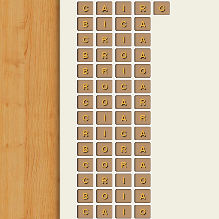
C
A
I
R
O
B
I
C
A
C
R
I
A
B
R
O
A
B
R
I
O
R
O
C
A
C
O
A
R
C
I
A
R
R
I
C
A
B
O
R
A
C
O
R
A
C
R
I
O
B
O
I
A
C
A
I
O