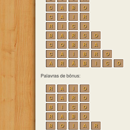
C
A
B
O
C
A
I
R
R
I
C
O
B
A
R
C
O
C
O
B
R
A
C
A
I
B
R
O
A
R
Á
B
I
C
O
Palavras de bônus:
R
A
I
O
C
A
R
O
B
I
C
O
R
A
B
O
B
O
I
A
R