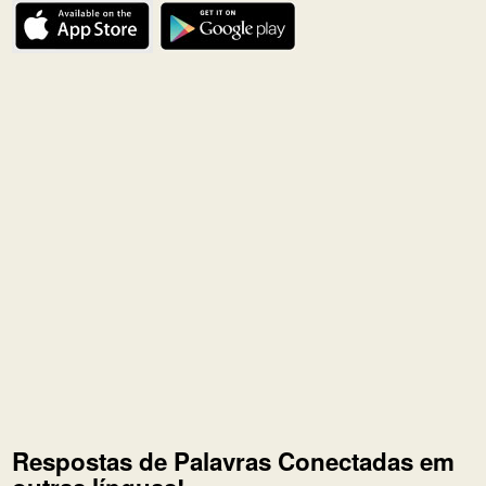
Respostas de Palavras Conectadas em