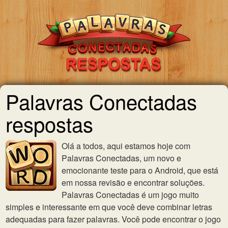
Palavras Conectadas
respostas
Olá a todos, aqui estamos hoje com
Palavras Conectadas, um novo e
emocionante teste para o Android, que está
em nossa revisão e encontrar soluções.
Palavras Conectadas é um jogo muito
simples e interessante em que você deve combinar letras
adequadas para fazer palavras. Você pode encontrar o jogo