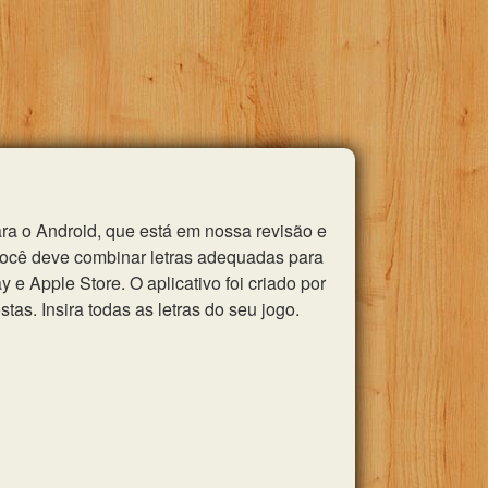
ra o Android, que está em nossa revisão e
você deve combinar letras adequadas para
e Apple Store. O aplicativo foi criado por
as. Insira todas as letras do seu jogo.