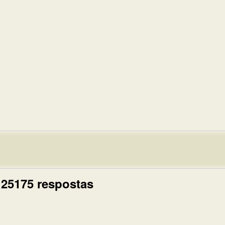
 25175 respostas