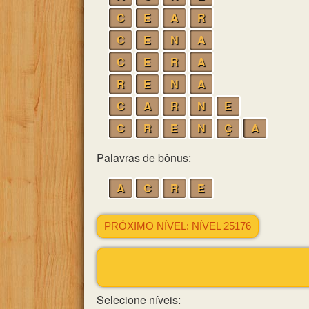
C
E
A
R
C
E
N
A
C
E
R
A
R
E
N
A
C
A
R
N
E
C
R
E
N
Ç
A
Palavras de bônus:
A
C
R
E
PRÓXIMO NÍVEL: NÍVEL 25176
Selecione níveis: