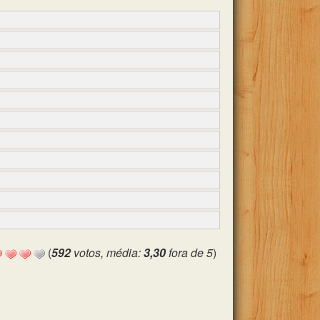
(
592
votos, média:
3,30
fora de 5
)