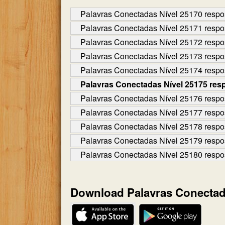
Palavras Conectadas Nível 25170 respo
Palavras Conectadas Nível 25171 respo
Palavras Conectadas Nível 25172 respo
Palavras Conectadas Nível 25173 respo
Palavras Conectadas Nível 25174 respo
Palavras Conectadas Nível 25175 res
Palavras Conectadas Nível 25176 respo
Palavras Conectadas Nível 25177 respo
Palavras Conectadas Nível 25178 respo
Palavras Conectadas Nível 25179 respo
Palavras Conectadas Nível 25180 respo
Download Palavras Conecta