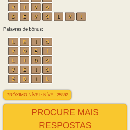
V
I
V
O
D
E
V
O
L
V
I
Palavras de bônus:
L
E
I
O
V
O
E
I
L
I
D
O
V
E
I
O
E
D
I
L
PRÓXIMO NÍVEL: NÍVEL 25892
PROCURE MAIS
RESPOSTAS