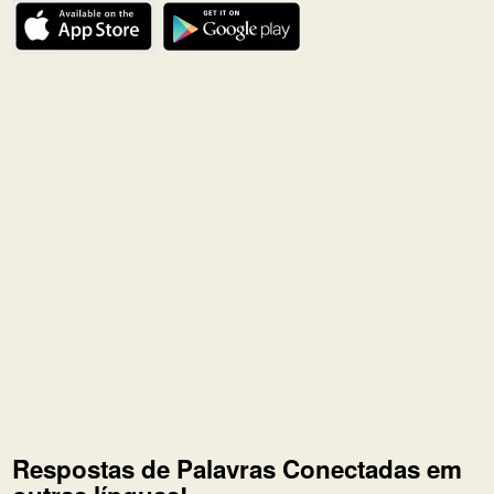
Respostas de Palavras Conectadas em