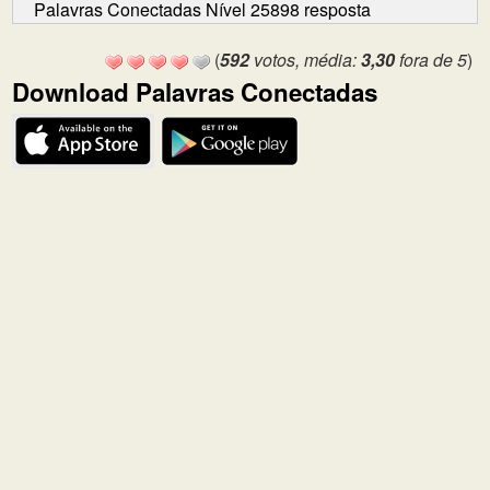
Palavras Conectadas Nível 25898 resposta
(
592
votos, média:
3,30
fora de 5
)
Download Palavras Conectadas