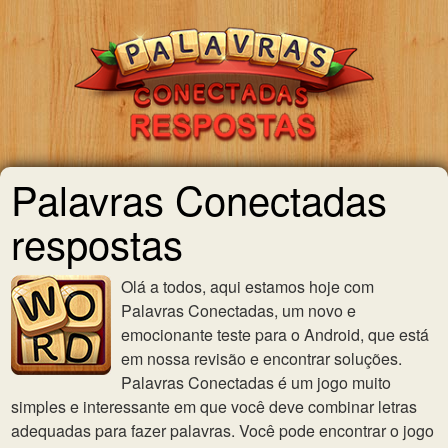
Palavras Conectadas
respostas
Olá a todos, aqui estamos hoje com
Palavras Conectadas, um novo e
emocionante teste para o Android, que está
em nossa revisão e encontrar soluções.
Palavras Conectadas é um jogo muito
simples e interessante em que você deve combinar letras
adequadas para fazer palavras. Você pode encontrar o jogo