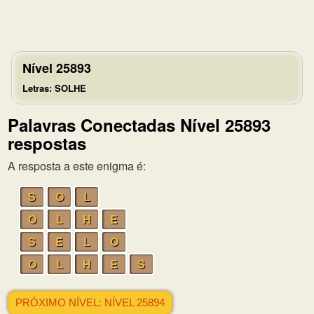
Nível 25893
Letras: SOLHE
Palavras Conectadas Nível 25893
respostas
A resposta a este enigma é:
S
O
L
O
L
H
E
S
E
L
O
O
L
H
E
S
PRÓXIMO NÍVEL: NÍVEL 25894