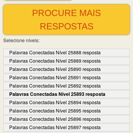
PROCURE MAIS
RESPOSTAS
Selecione níveis:
Palavras Conectadas Nível 25888 resposta
Palavras Conectadas Nível 25889 resposta
Palavras Conectadas Nível 25890 resposta
Palavras Conectadas Nível 25891 resposta
Palavras Conectadas Nível 25892 resposta
Palavras Conectadas Nível 25893 resposta
Palavras Conectadas Nível 25894 resposta
Palavras Conectadas Nível 25895 resposta
Palavras Conectadas Nível 25896 resposta
Palavras Conectadas Nível 25897 resposta