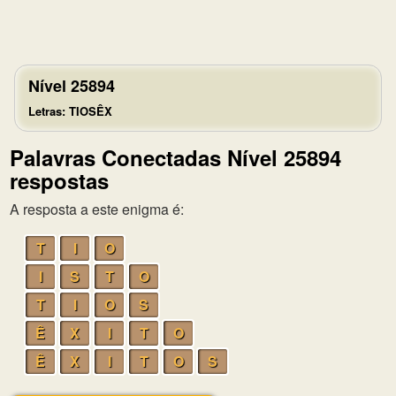
Nível 25894
Letras: TIOSÊX
Palavras Conectadas Nível 25894
respostas
A resposta a este enigma é:
T
I
O
I
S
T
O
T
I
O
S
Ê
X
I
T
O
Ê
X
I
T
O
S