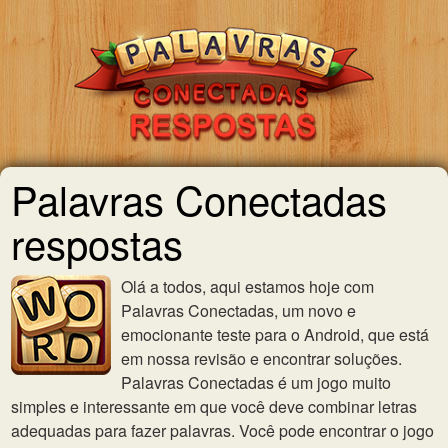
Palavras Conectadas
respostas
Olá a todos, aqui estamos hoje com
Palavras Conectadas, um novo e
emocionante teste para o Android, que está
em nossa revisão e encontrar soluções.
Palavras Conectadas é um jogo muito
simples e interessante em que você deve combinar letras
adequadas para fazer palavras. Você pode encontrar o jogo