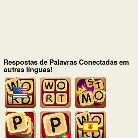
Respostas de Palavras Conectadas em
outras línguas!