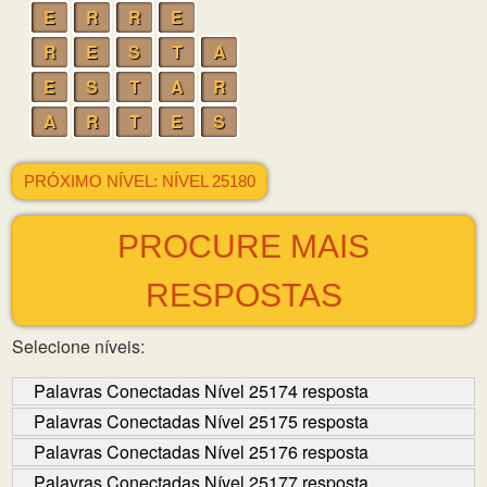
E
R
R
E
R
E
S
T
A
E
S
T
A
R
A
R
T
E
S
PRÓXIMO NÍVEL: NÍVEL 25180
PROCURE MAIS
RESPOSTAS
Selecione níveis:
Palavras Conectadas Nível 25174 resposta
Palavras Conectadas Nível 25175 resposta
Palavras Conectadas Nível 25176 resposta
Palavras Conectadas Nível 25177 resposta