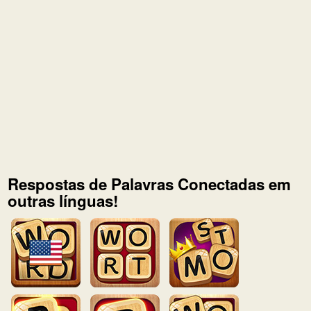
Respostas de Palavras Conectadas em
outras línguas!