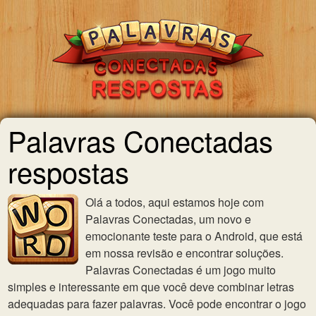
Palavras Conectadas
respostas
Olá a todos, aqui estamos hoje com
Palavras Conectadas, um novo e
emocionante teste para o Android, que está
em nossa revisão e encontrar soluções.
Palavras Conectadas é um jogo muito
simples e interessante em que você deve combinar letras
adequadas para fazer palavras. Você pode encontrar o jogo