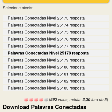
Selecione níveis:
Palavras Conectadas Nível 25173 resposta
Palavras Conectadas Nível 25174 resposta
Palavras Conectadas Nível 25175 resposta
Palavras Conectadas Nível 25176 resposta
Palavras Conectadas Nível 25177 resposta
Palavras Conectadas Nível 25178 resposta
Palavras Conectadas Nível 25179 resposta
Palavras Conectadas Nível 25180 resposta
Palavras Conectadas Nível 25181 resposta
Palavras Conectadas Nível 25182 resposta
Palavras Conectadas Nível 25183 resposta
(
592
votos, média:
3,30
fora de 5
)
Download Palavras Conectadas