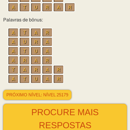
A
T
U
R
A
R
Palavras de bônus:
A
T
A
R
A
U
R
A
A
T
U
A
A
R
A
R
T
A
R
A
R
A
T
U
A
R
PRÓXIMO NÍVEL: NÍVEL 25179
PROCURE MAIS
RESPOSTAS