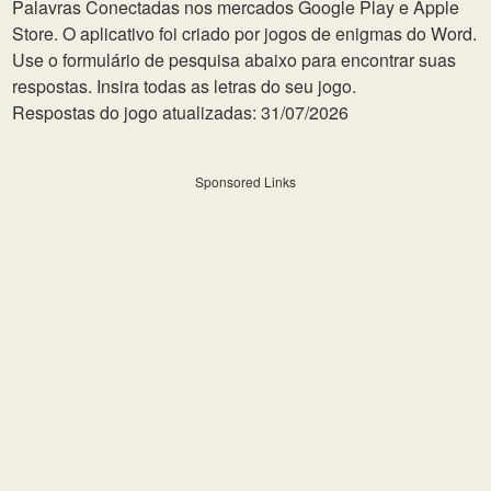
Palavras Conectadas nos mercados Google Play e Apple
Store. O aplicativo foi criado por jogos de enigmas do Word.
Use o formulário de pesquisa abaixo para encontrar suas
respostas. Insira todas as letras do seu jogo.
Respostas do jogo atualizadas: 31/07/2026
Sponsored Links