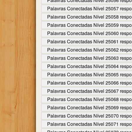
Palavras Conectadas Nível 25056 respo
Palavras Conectadas Nível 25057 respo
Palavras Conectadas Nível 25058 respo
Palavras Conectadas Nível 25059 respo
Palavras Conectadas Nível 25060 respo
Palavras Conectadas Nível 25061 respo
Palavras Conectadas Nível 25062 respo
Palavras Conectadas Nível 25063 respo
Palavras Conectadas Nível 25064 respo
Palavras Conectadas Nível 25065 respo
Palavras Conectadas Nível 25066 respo
Palavras Conectadas Nível 25067 respo
Palavras Conectadas Nível 25068 respo
Palavras Conectadas Nível 25069 respo
Palavras Conectadas Nível 25070 respo
Palavras Conectadas Nível 25071 respo