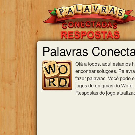
Palavras Conecta
Olá a todos, aqui estamos 
encontrar soluções. Palavr
fazer palavras. Você pode e
jogos de enigmas do Word. U
Respostas do jogo atualiza