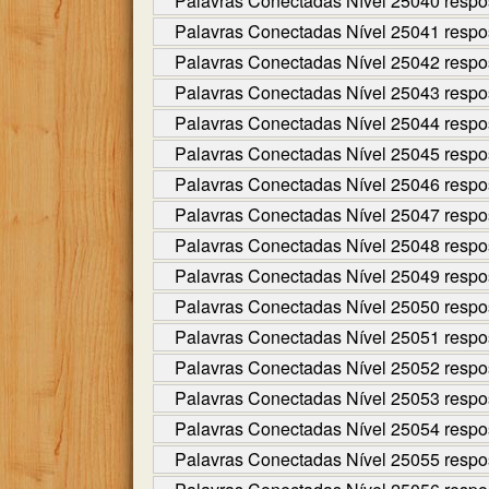
Palavras Conectadas Nível 25040 respo
Palavras Conectadas Nível 25041 respo
Palavras Conectadas Nível 25042 respo
Palavras Conectadas Nível 25043 respo
Palavras Conectadas Nível 25044 respo
Palavras Conectadas Nível 25045 respo
Palavras Conectadas Nível 25046 respo
Palavras Conectadas Nível 25047 respo
Palavras Conectadas Nível 25048 respo
Palavras Conectadas Nível 25049 respo
Palavras Conectadas Nível 25050 respo
Palavras Conectadas Nível 25051 respo
Palavras Conectadas Nível 25052 respo
Palavras Conectadas Nível 25053 respo
Palavras Conectadas Nível 25054 respo
Palavras Conectadas Nível 25055 respo