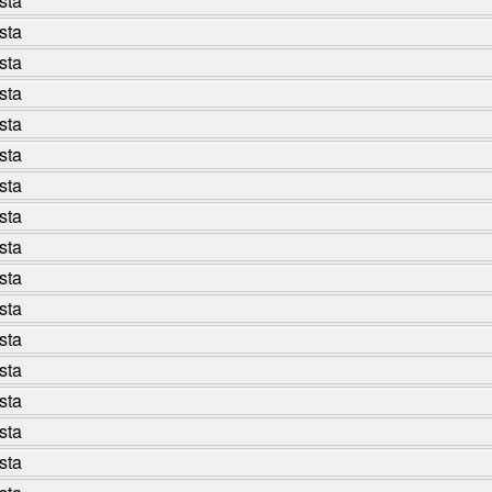
sta
sta
sta
sta
sta
sta
sta
sta
sta
sta
sta
sta
sta
sta
sta
sta