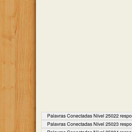
Palavras Conectadas Nível 25022 respo
Palavras Conectadas Nível 25023 respo